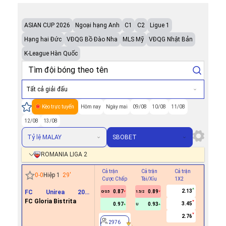
ASIAN CUP 2026
Ngoại hạng Anh
C1
C2
Ligue 1
Hạng hai Đức
VĐQG Bồ Đào Nha
MLS Mỹ
VĐQG Nhật Bản
K-League Hàn Quốc
Tất cả giải đấu
Kèo trực tuyến
Hôm nay
Ngày mai
09/08
10/08
11/08
12/08
13/08
Tỷ lệ MALAY
SBOBET
ROMANIA LIGA 2
Cả trận
Cả trận
Cả trận
Hiệp 1
0
-
0
Hiệp 1
29
'
Cược Chấp
Tài/Xỉu
1X2
Cược Ch
2.13
FC Unirea 2004
0.87
0.89
0.6
0/0.5
1.5/2
0
Slobozia
FC Gloria Bistrita
3.45
0.97
0.93
-0.7
U
2.76
2976
2976