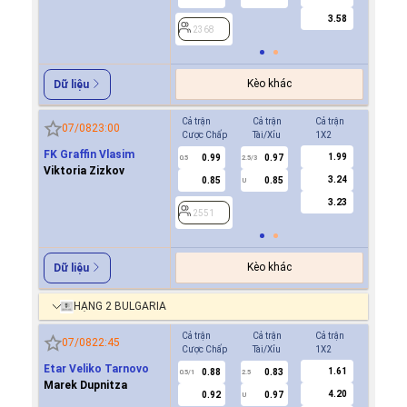
3.58
2368
2368
Kèo khác
Dữ liệu
Cả trận
Cả trận
Cả trận
Hiệp 1
07/08
23:00
Cược Chấp
Tài/Xỉu
1X2
Cược Ch
FK Graffin Vlasim
1.99
0.99
0.97
-0.9
0.5
2.5/3
0/0.5
Viktoria Zizkov
3.24
0.85
0.85
0.7
U
3.23
2551
2551
Kèo khác
Dữ liệu
HẠNG 2 BULGARIA
Cả trận
Cả trận
Cả trận
Hiệp 1
07/08
22:45
Cược Chấp
Tài/Xỉu
1X2
Cược Ch
Etar Veliko Tarnovo
1.61
0.88
0.83
0.7
0.5/1
2.5
0/0.5
Marek Dupnitza
4.20
0.92
0.97
-0.9
U