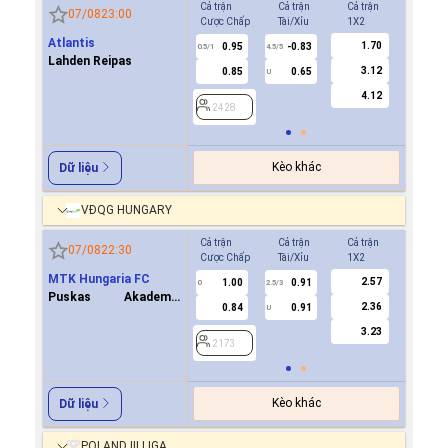
Cả trận
Cả trận
Cả trận
Hiệp 1
07/08
23:00
Cược Chấp
Tài/Xỉu
1X2
Cược Ch
Atlantis
1.70
0.95
-0.83
0.9
0.5/1
4.5/5
0/0.5
Lahden Reipas
3.12
0.85
0.65
0.9
U
4.12
2428
2428
Kèo khác
Dữ liệu
VĐQG HUNGARY
Cả trận
Cả trận
Cả trận
Hiệp 1
07/08
22:30
Cược Chấp
Tài/Xỉu
1X2
Cược Ch
MTK Hungaria FC
2.57
1.00
0.91
2173
0
2.5/3
Puskas Akademia
2.36
0.84
0.91
U
Fehervar
3.23
2173
Kèo khác
Dữ liệu
POLAND III LIGA