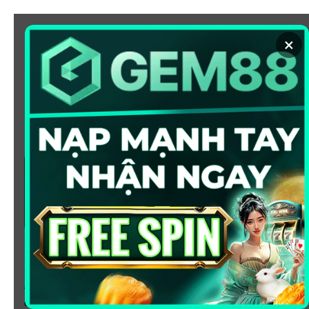
Chuyển
đến
×
nội
dung
SOI KÈO
XEM BÓNG
KÈO NHÀ CÁI 5 - CẬP NHẬT
TỶ LỆ KÈO NHÀ CÁI BÓNG
ĐÁ HÔM NAY
Chào mừng bạn đến với
Kèo Nhà Cái
, nơi cung cấp tỷ
lệ kèo bóng đá trực tuyến hôm nay, nhanh chóng,
chính xác và đáng tin cậy từ hàng trăm giải đấu lớn