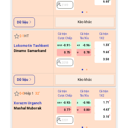
6.60
2149
Kèo khác
Dữ liệu
Cả trận
Cả trận
Cả trận
Hiệp 1
2
-
1
HT
Cược Chấp
Tài/Xỉu
1X2
Cược C
1.33
Lokomotiv Tashkent
-0.91
-0.96
0/0.5
4.5
Dinamo Samarkand
9.60
0.75
0.78
U
2018
3.50
2018
Kèo khác
Dữ liệu
Cả trận
Cả trận
Cả trận
Hiệp 1
0
-
0
Hiệp 1
32
'
Cược Chấp
Tài/Xỉu
1X2
Cược C
1.71
Xorazm Urganch
-0.93
-0.98
0.5/1
2
Mashal Muborak
4.63
0.77
0.80
U
2201
3.10
2201