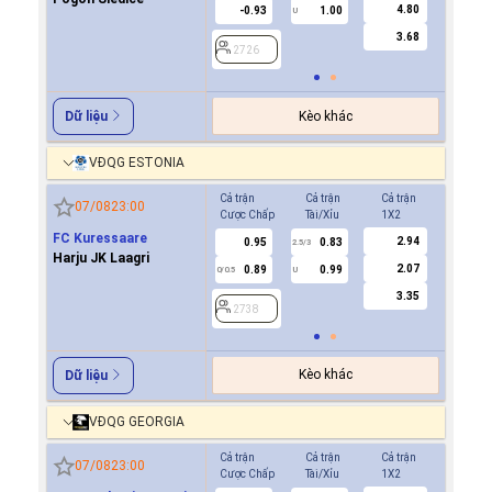
4.80
-0.93
1.00
-0.8
U
3.68
2726
2726
Kèo khác
Dữ liệu
VĐQG ESTONIA
Cả trận
Cả trận
Cả trận
Hiệp 1
07/08
23:00
Cược Chấp
Tài/Xỉu
1X2
Cược Ch
FC Kuressaare
2.94
0.95
0.83
-0.8
2.5/3
0
Harju JK Laagri
2.07
0.89
0.99
0.6
0/0.5
U
3.35
2738
2738
Kèo khác
Dữ liệu
VĐQG GEORGIA
Cả trận
Cả trận
Cả trận
Hiệp 1
07/08
23:00
Cược Chấp
Tài/Xỉu
1X2
Cược Ch