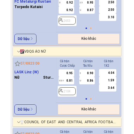
FC Metalurgi Rustavi
2.50
0.92
0.95
0.9
0
2.5
0
Torpedo Kutaisi
2.50
0.92
0.87
0.9
U
3.10
2653
2653
Kèo khác
Dữ liệu
VĐQG ÁO NỮ
Cả trận
Cả trận
Cả trận
Hiệp 1
07/08
23:00
Cược Chấp
Tài/Xỉu
1X2
Cược Ch
LASK Linz (W)
4.04
0.95
0.90
1.0
3
Nữ Sturm
1.59
0.81
0.86
0.7
0.5/1
U
0/0.5
Graz/Stattegg
3.64
2104
2104
Kèo khác
Dữ liệu
COUNCIL OF EAST AND CENTRAL AFRICA FOOTBALL
ASSOCI
Cả trận
Cả trận
Cả trận
Hiệp 1
07/08
23:00