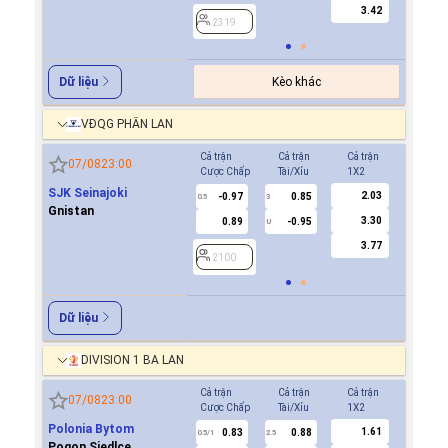
3.42
2319
2319
Kèo khác
Dữ liệu
VĐQG PHẦN LAN
Cả trận
Cả trận
Cả trận
Hiệp 1
07/08
23:00
Cược Chấp
Tài/Xỉu
1X2
Cược Ch
SJK Seinajoki
2.03
-0.97
0.85
-0.8
0.5
3
0/0.5
Gnistan
3.30
0.89
-0.95
0.7
U
3.77
2100
2100
Dữ liệu
DIVISION 1 BA LAN
Cả trận
Cả trận
Cả trận
Hiệp 1
07/08
23:00
Cược Chấp
Tài/Xỉu
1X2
Cược Ch
Polonia Bytom
1.61
0.83
0.88
0.7
0.5/1
2.5
0/0.5
Pogon Siedlce