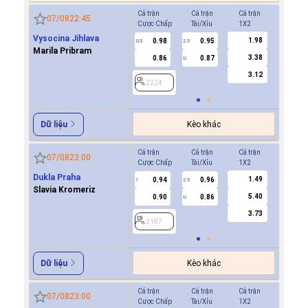
Cả trận
Cả trận
Cả trận
Hiệp 1
07/08
22:45
Cược Chấp
Tài/Xỉu
1X2
Cược Ch
Vysocina Jihlava
1.98
0.98
0.95
-0.9
0.5
2.5
0/0.5
Marila Pribram
3.38
0.86
0.87
0.7
U
3.12
2224
2224
Kèo khác
Dữ liệu
Cả trận
Cả trận
Cả trận
Hiệp 1
07/08
23:00
Cược Chấp
Tài/Xỉu
1X2
Cược Ch
Dukla Praha
1.49
0.94
0.96
0.7
1
2.5
0/0.5
Slavia Kromeriz
5.40
0.90
0.86
-0.9
U
3.73
2187
2187
Kèo khác
Dữ liệu
Cả trận
Cả trận
Cả trận
Hiệp 1
07/08
23:00
Cược Chấp
Tài/Xỉu
1X2
Cược Ch