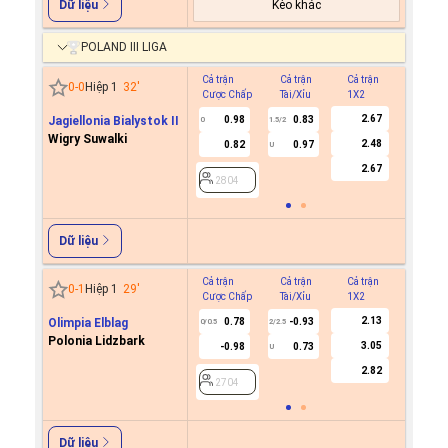
Kèo khác
Dữ liệu
POLAND III LIGA
Cả trận
Cả trận
Cả trận
Hiệp 1
0
-
0
Hiệp 1
32
'
Cược Chấp
Tài/Xỉu
1X2
Cược C
2.67
Jagiellonia Bialystok II
0.98
0.83
0.9
0
1.5/2
0
Wigry Suwalki
2.48
0.82
0.97
0.8
U
2.67
2804
2804
Dữ liệu
Cả trận
Cả trận
Cả trận
Hiệp 1
0
-
1
Hiệp 1
29
'
Cược Chấp
Tài/Xỉu
1X2
Cược C
2.13
Olimpia Elblag
0.78
-0.93
0/0.5
2/2.5
Polonia Lidzbark
3.05
-0.98
0.73
U
2704
2.82
2704
Dữ liệu