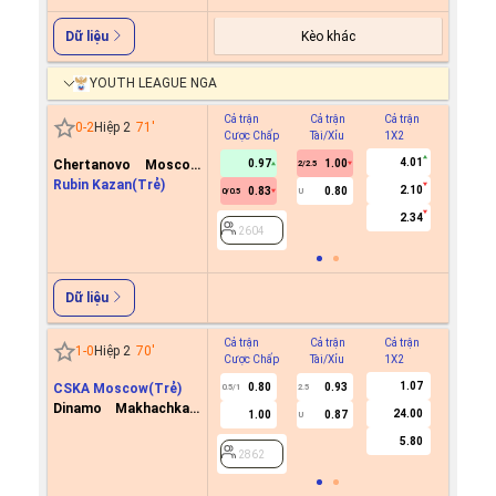
Kèo khác
Dữ liệu
YOUTH LEAGUE NGA
Cả trận
Cả trận
Cả trận
Hiệp 1
0
-
2
Hiệp 2
71
'
Cược Chấp
Tài/Xỉu
1X2
Cược C
4.01
Chertanovo Moscow
0.97
1.00
2/2.5
Youth
Rubin Kazan(Trẻ)
2.10
0.83
0.80
0/0.5
U
2604
2.34
2604
Dữ liệu
Cả trận
Cả trận
Cả trận
Hiệp 1
1
-
0
Hiệp 2
70
'
Cược Chấp
Tài/Xỉu
1X2
Cược C
1.07
CSKA Moscow(Trẻ)
0.80
0.93
0.5/1
2.5
Dinamo Makhachkala
24.00
1.00
0.87
U
2862
Youth
5.80
2862