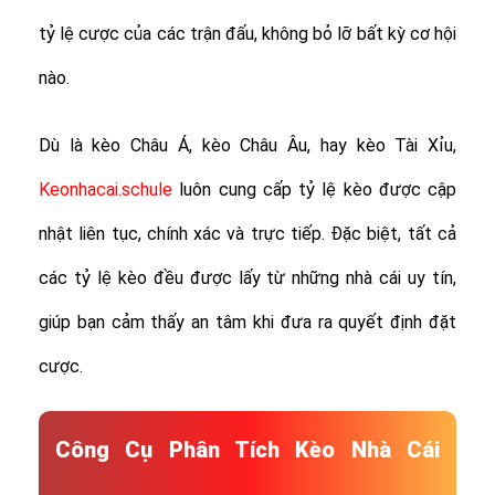
tỷ lệ cược của các trận đấu, không bỏ lỡ bất kỳ cơ hội
nào.
Dù là kèo Châu Á, kèo Châu Âu, hay kèo Tài Xỉu,
Keonhacai.schule
luôn cung cấp tỷ lệ kèo được cập
nhật liên tục, chính xác và trực tiếp. Đặc biệt, tất cả
các tỷ lệ kèo đều được lấy từ những nhà cái uy tín,
giúp bạn cảm thấy an tâm khi đưa ra quyết định đặt
cược.
Công Cụ Phân Tích Kèo Nhà Cái